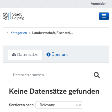
Zum Hauptinhalt wechseln
Anmelden
Kategorien
Landwirtschaft, Fischerei,...
Datensätze
Über uns
Keine Datensätze gefunden
Sortieren nach