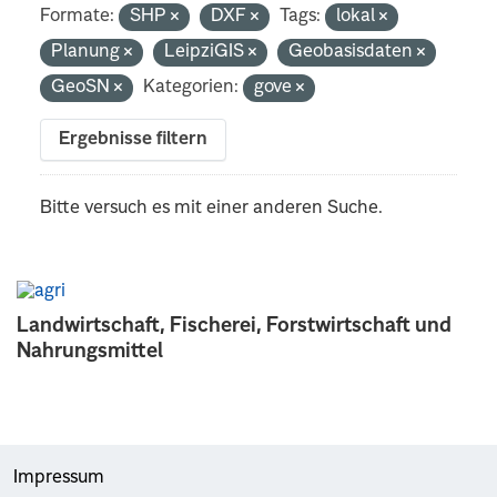
Formate:
SHP
DXF
Tags:
lokal
Planung
LeipziGIS
Geobasisdaten
GeoSN
Kategorien:
gove
Ergebnisse filtern
Bitte versuch es mit einer anderen Suche.
Landwirtschaft, Fischerei, Forstwirtschaft und
Nahrungsmittel
Impressum