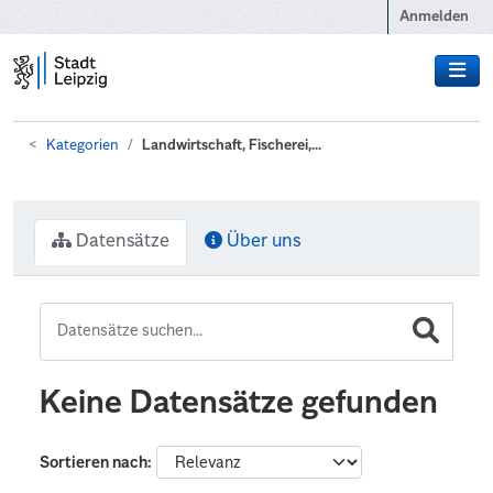
Zum Hauptinhalt wechseln
Anmelden
Kategorien
Landwirtschaft, Fischerei,...
Datensätze
Über uns
Keine Datensätze gefunden
Sortieren nach