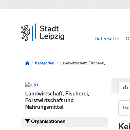
Zum Hauptinhalt wechseln
Datensätze
O
Kategorien
Landwirtschaft, Fischerei,...
Landwirtschaft, Fischerei,
Forstwirtschaft und
Nahrungsmittel
Organisationen
Ke