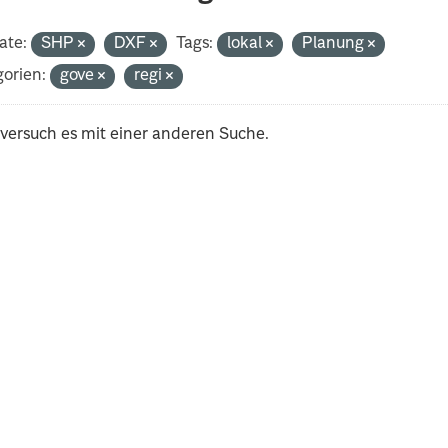
ate:
SHP
DXF
Tags:
lokal
Planung
orien:
gove
regi
 versuch es mit einer anderen Suche.