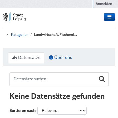
Zum Hauptinhalt wechseln
Anmelden
Kategorien
Landwirtschaft, Fischerei,...
Datensätze
Über uns
Keine Datensätze gefunden
Sortieren nach