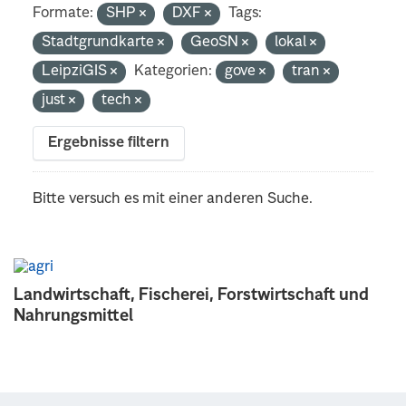
Formate:
SHP
DXF
Tags:
Stadtgrundkarte
GeoSN
lokal
LeipziGIS
Kategorien:
gove
tran
just
tech
Ergebnisse filtern
Bitte versuch es mit einer anderen Suche.
Landwirtschaft, Fischerei, Forstwirtschaft und
Nahrungsmittel