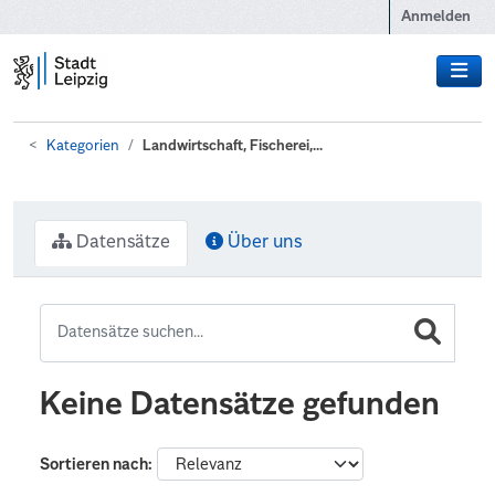
Zum Hauptinhalt wechseln
Anmelden
Kategorien
Landwirtschaft, Fischerei,...
Datensätze
Über uns
Keine Datensätze gefunden
Sortieren nach