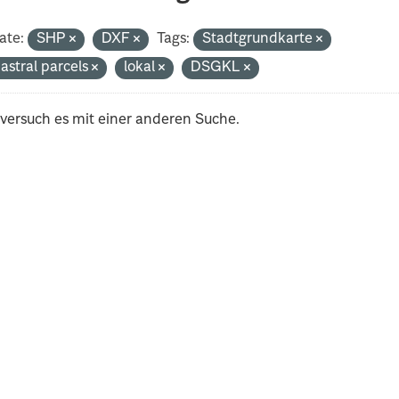
ate:
SHP
DXF
Tags:
Stadtgrundkarte
astral parcels
lokal
DSGKL
 versuch es mit einer anderen Suche.