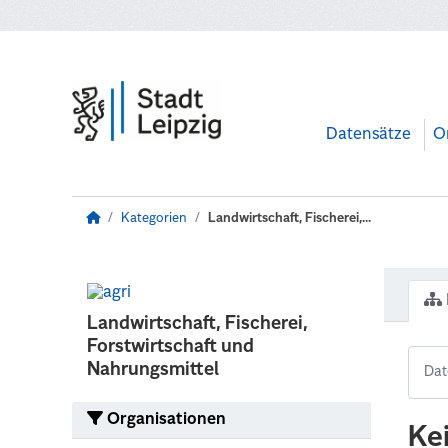
Zum Hauptinhalt wechseln
Datensätze
O
Kategorien
Landwirtschaft, Fischerei,...
Landwirtschaft, Fischerei,
Forstwirtschaft und
Nahrungsmittel
Organisationen
Ke