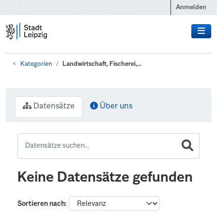
Zum Hauptinhalt wechseln
Anmelden
Kategorien
Landwirtschaft, Fischerei,...
Datensätze
Über uns
Keine Datensätze gefunden
Sortieren nach