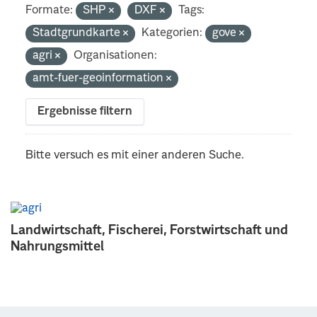
Formate:
SHP
DXF
Tags:
Stadtgrundkarte
Kategorien:
gove
agri
Organisationen:
amt-fuer-geoinformation
Ergebnisse filtern
Bitte versuch es mit einer anderen Suche.
Landwirtschaft, Fischerei, Forstwirtschaft und
Nahrungsmittel