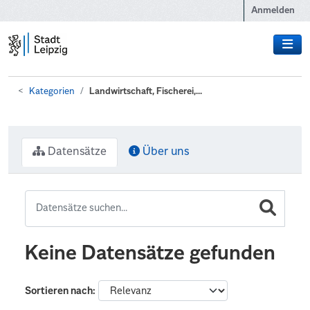
Zum Hauptinhalt wechseln
Anmelden
Kategorien
Landwirtschaft, Fischerei,...
Datensätze
Über uns
Keine Datensätze gefunden
Sortieren nach