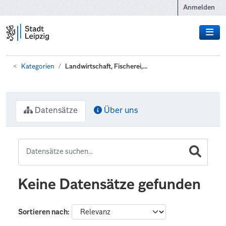
Zum Hauptinhalt wechseln
Anmelden
Kategorien
Landwirtschaft, Fischerei,...
Datensätze
Über uns
Keine Datensätze gefunden
Sortieren nach