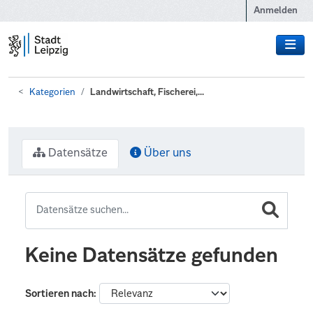
Zum Hauptinhalt wechseln
Anmelden
Kategorien
Landwirtschaft, Fischerei,...
Datensätze
Über uns
Keine Datensätze gefunden
Sortieren nach