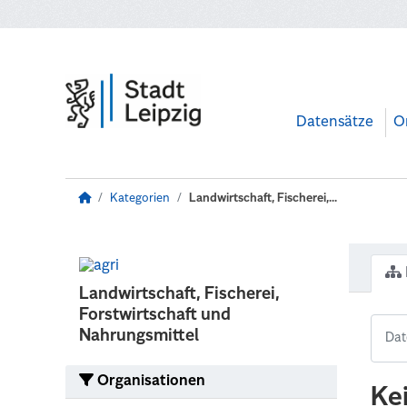
Zum Hauptinhalt wechseln
Datensätze
O
Kategorien
Landwirtschaft, Fischerei,...
Landwirtschaft, Fischerei,
Forstwirtschaft und
Nahrungsmittel
Organisationen
Ke