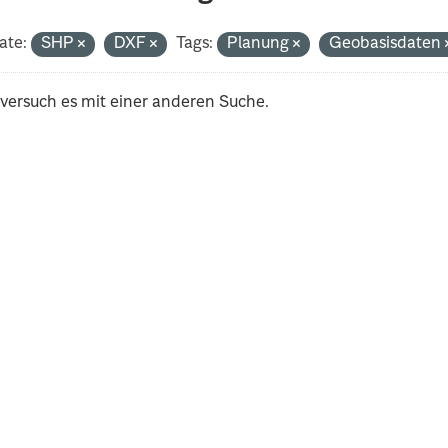
ate:
SHP
DXF
Tags:
Planung
Geobasisdaten
 versuch es mit einer anderen Suche.