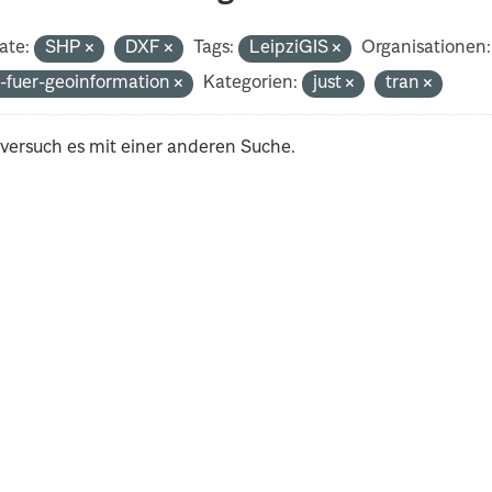
ate:
SHP
DXF
Tags:
LeipziGIS
Organisationen:
-fuer-geoinformation
Kategorien:
just
tran
 versuch es mit einer anderen Suche.