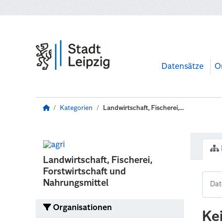
Zum Hauptinhalt wechseln
Datensätze
O
Kategorien
Landwirtschaft, Fischerei,...
Landwirtschaft, Fischerei,
Forstwirtschaft und
Nahrungsmittel
Organisationen
Ke