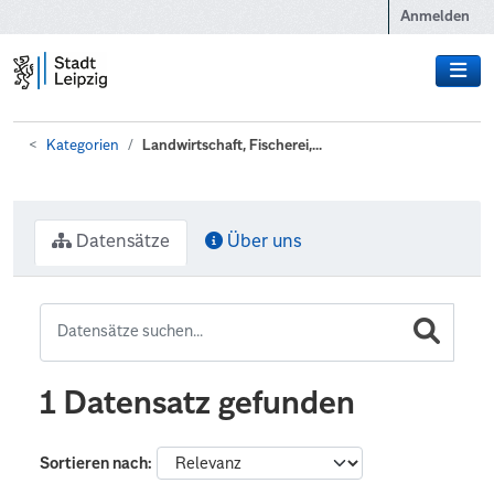
Zum Hauptinhalt wechseln
Anmelden
Kategorien
Landwirtschaft, Fischerei,...
Datensätze
Über uns
1 Datensatz gefunden
Sortieren nach