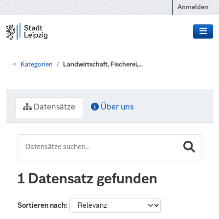
Zum Hauptinhalt wechseln
Anmelden
Kategorien
Landwirtschaft, Fischerei,...
Datensätze
Über uns
1 Datensatz gefunden
Sortieren nach