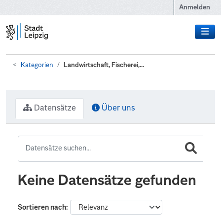
Zum Hauptinhalt wechseln
Anmelden
Kategorien
Landwirtschaft, Fischerei,...
Datensätze
Über uns
Keine Datensätze gefunden
Sortieren nach