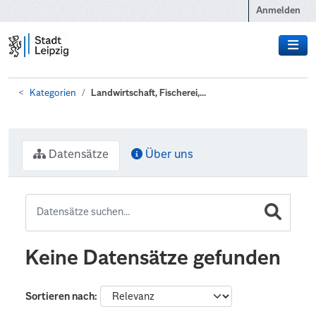
Zum Hauptinhalt wechseln
Anmelden
Kategorien
Landwirtschaft, Fischerei,...
Datensätze
Über uns
Keine Datensätze gefunden
Sortieren nach