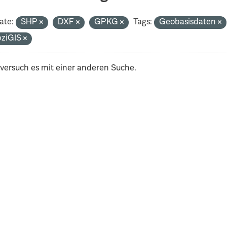
ate:
SHP
DXF
GPKG
Tags:
Geobasisdaten
pziGIS
 versuch es mit einer anderen Suche.