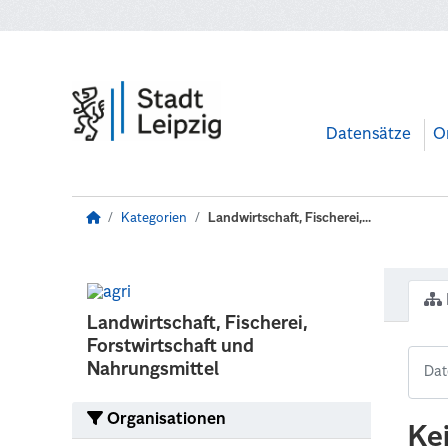
Zum Hauptinhalt wechseln
Datensätze
O
Kategorien
Landwirtschaft, Fischerei,...
Landwirtschaft, Fischerei,
Forstwirtschaft und
Nahrungsmittel
Organisationen
Ke