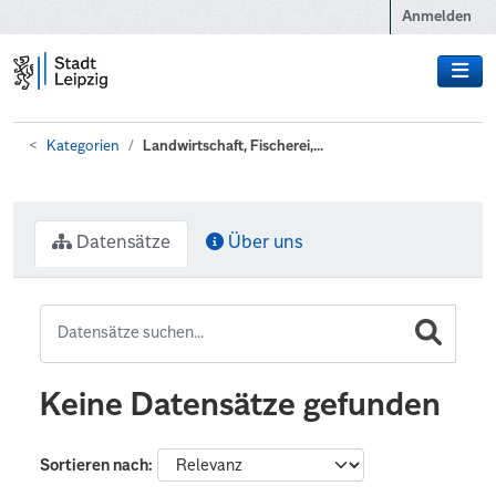
Zum Hauptinhalt wechseln
Anmelden
Kategorien
Landwirtschaft, Fischerei,...
Datensätze
Über uns
Keine Datensätze gefunden
Sortieren nach