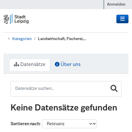
Zum Hauptinhalt wechseln
Anmelden
Kategorien
Landwirtschaft, Fischerei,...
Datensätze
Über uns
Keine Datensätze gefunden
Sortieren nach