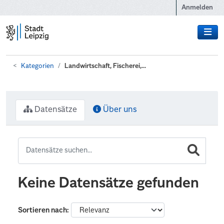
Zum Hauptinhalt wechseln
Anmelden
Kategorien
Landwirtschaft, Fischerei,...
Datensätze
Über uns
Keine Datensätze gefunden
Sortieren nach