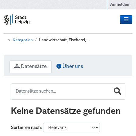
Zum Hauptinhalt wechseln
Anmelden
Kategorien
Landwirtschaft, Fischerei,...
Datensätze
Über uns
Keine Datensätze gefunden
Sortieren nach