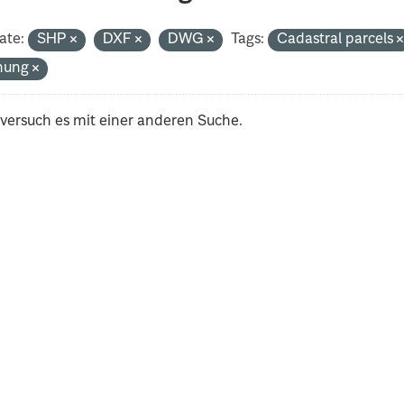
ate:
SHP
DXF
DWG
Tags:
Cadastral parcels
nung
 versuch es mit einer anderen Suche.