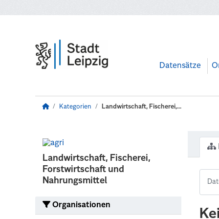
Zum Hauptinhalt wechseln
Datensätze
O
Kategorien
Landwirtschaft, Fischerei,...
Landwirtschaft, Fischerei,
Forstwirtschaft und
Nahrungsmittel
Organisationen
Ke