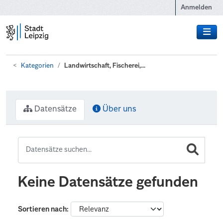
Zum Hauptinhalt wechseln
Anmelden
Kategorien
Landwirtschaft, Fischerei,...
Datensätze
Über uns
Keine Datensätze gefunden
Sortieren nach