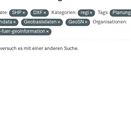
ate:
SHP
DXF
Kategorien:
regi
Tags:
Planun
ndata
Geobasisdaten
GeoSN
Organisationen:
-fuer-geoinformation
 versuch es mit einer anderen Suche.