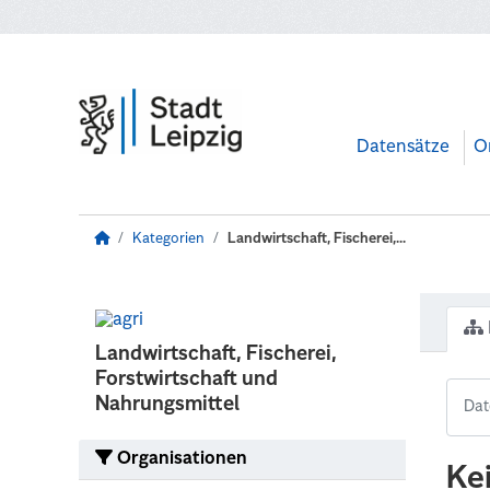
Zum Hauptinhalt wechseln
Datensätze
O
Kategorien
Landwirtschaft, Fischerei,...
Landwirtschaft, Fischerei,
Forstwirtschaft und
Nahrungsmittel
Organisationen
Ke