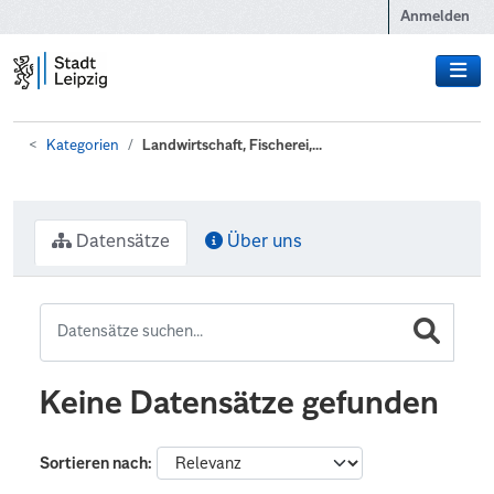
Zum Hauptinhalt wechseln
Anmelden
Kategorien
Landwirtschaft, Fischerei,...
Datensätze
Über uns
Keine Datensätze gefunden
Sortieren nach