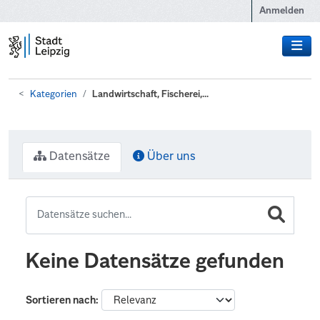
Zum Hauptinhalt wechseln
Anmelden
Kategorien
Landwirtschaft, Fischerei,...
Datensätze
Über uns
Keine Datensätze gefunden
Sortieren nach