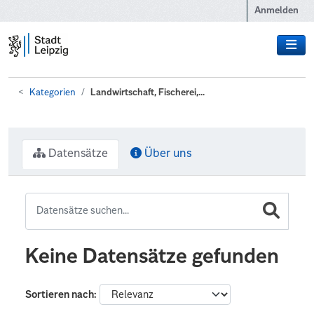
Zum Hauptinhalt wechseln
Anmelden
Kategorien
Landwirtschaft, Fischerei,...
Datensätze
Über uns
Keine Datensätze gefunden
Sortieren nach