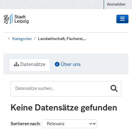
Zum Hauptinhalt wechseln
Anmelden
Kategorien
Landwirtschaft, Fischerei,...
Datensätze
Über uns
Keine Datensätze gefunden
Sortieren nach