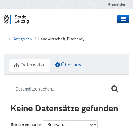
Zum Hauptinhalt wechseln
Anmelden
Kategorien
Landwirtschaft, Fischerei,...
Datensätze
Über uns
Keine Datensätze gefunden
Sortieren nach