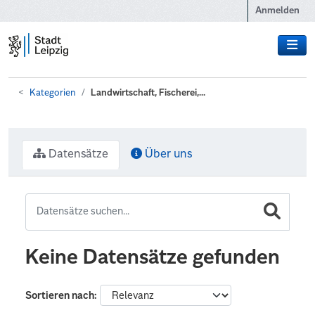
Zum Hauptinhalt wechseln
Anmelden
Kategorien
Landwirtschaft, Fischerei,...
Datensätze
Über uns
Keine Datensätze gefunden
Sortieren nach