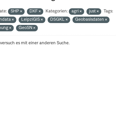
ate:
SHP
DXF
Kategorien:
agri
just
Tags:
ndata
LeipziGIS
DSGKL
Geobasisdaten
nung
GeoSN
 versuch es mit einer anderen Suche.