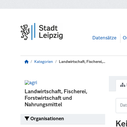
Zum Hauptinhalt wechseln
Datensätze
O
Kategorien
Landwirtschaft, Fischerei,...
Landwirtschaft, Fischerei,
Forstwirtschaft und
Nahrungsmittel
Organisationen
Ke