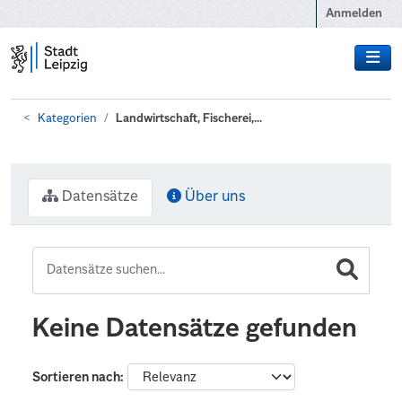
Zum Hauptinhalt wechseln
Anmelden
Kategorien
Landwirtschaft, Fischerei,...
Datensätze
Über uns
Keine Datensätze gefunden
Sortieren nach