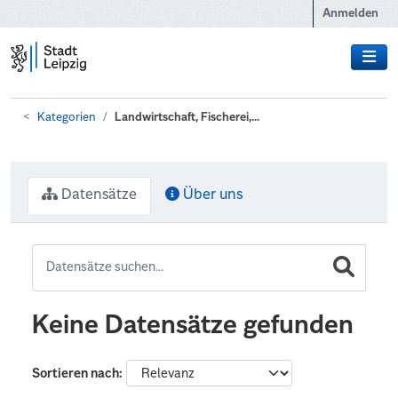
Zum Hauptinhalt wechseln
Anmelden
Kategorien
Landwirtschaft, Fischerei,...
Datensätze
Über uns
Keine Datensätze gefunden
Sortieren nach