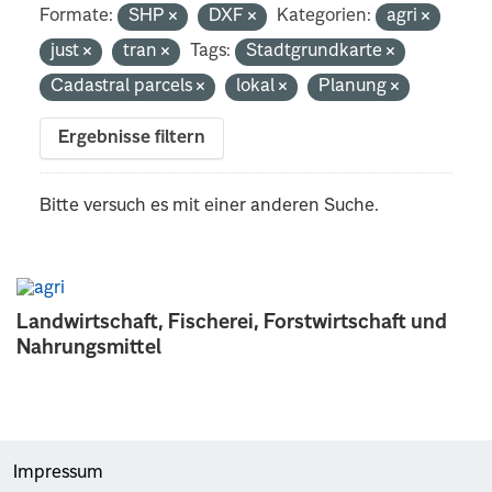
Formate:
SHP
DXF
Kategorien:
agri
just
tran
Tags:
Stadtgrundkarte
Cadastral parcels
lokal
Planung
Ergebnisse filtern
Bitte versuch es mit einer anderen Suche.
Landwirtschaft, Fischerei, Forstwirtschaft und
Nahrungsmittel
Impressum