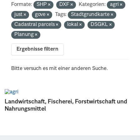
Formate:
SHP
DXF
Kategorien:
agri
just
gove
Tags:
Stadtgrundkarte
Cadastral parcels
lokal
DSGKL
Planung
Ergebnisse filtern
Bitte versuch es mit einer anderen Suche.
Landwirtschaft, Fischerei, Forstwirtschaft und
Nahrungsmittel