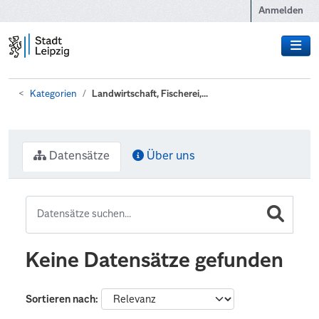
Zum Hauptinhalt wechseln
Anmelden
Kategorien
Landwirtschaft, Fischerei,...
Datensätze
Über uns
Keine Datensätze gefunden
Sortieren nach