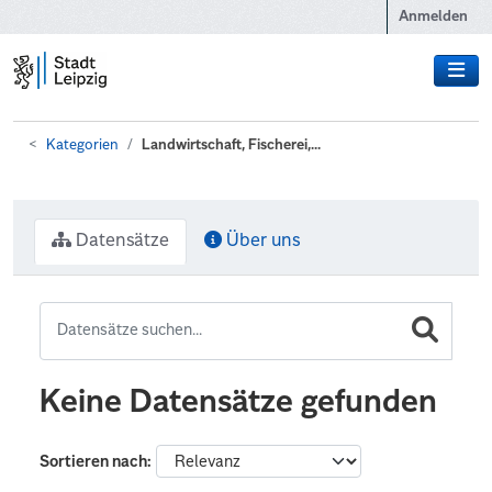
Zum Hauptinhalt wechseln
Anmelden
Kategorien
Landwirtschaft, Fischerei,...
Datensätze
Über uns
Keine Datensätze gefunden
Sortieren nach