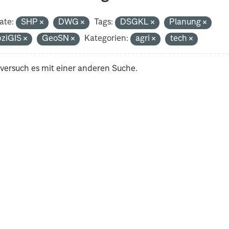
ate:
SHP
DWG
Tags:
DSGKL
Planung
pziGIS
GeoSN
Kategorien:
agri
tech
 versuch es mit einer anderen Suche.