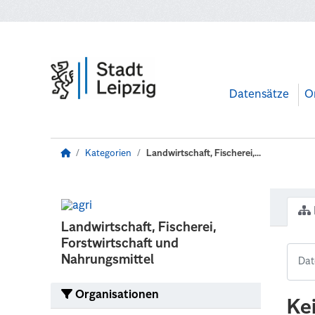
Zum Hauptinhalt wechseln
Datensätze
O
Kategorien
Landwirtschaft, Fischerei,...
Landwirtschaft, Fischerei,
Forstwirtschaft und
Nahrungsmittel
Organisationen
Ke