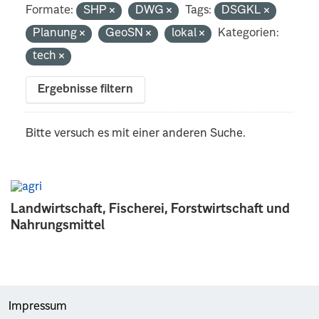
Formate:
SHP
DWG
Tags:
DSGKL
Planung
GeoSN
lokal
Kategorien:
tech
Ergebnisse filtern
Bitte versuch es mit einer anderen Suche.
Landwirtschaft, Fischerei, Forstwirtschaft und
Nahrungsmittel
Impressum