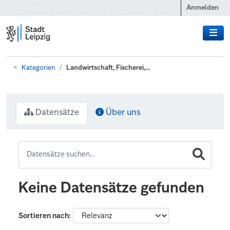
Zum Hauptinhalt wechseln
Anmelden
Kategorien
Landwirtschaft, Fischerei,...
Datensätze
Über uns
Keine Datensätze gefunden
Sortieren nach