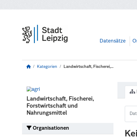
Zum Hauptinhalt wechseln
Datensätze
O
Kategorien
Landwirtschaft, Fischerei,...
Landwirtschaft, Fischerei,
Forstwirtschaft und
Nahrungsmittel
Organisationen
Ke