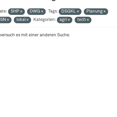
ate:
SHP
DWG
Tags:
DSGKL
Planung
oSN
lokal
Kategorien:
agri
tech
 versuch es mit einer anderen Suche.