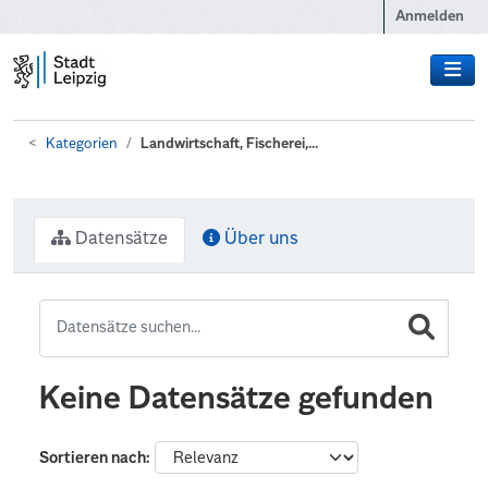
Zum Hauptinhalt wechseln
Anmelden
Kategorien
Landwirtschaft, Fischerei,...
Datensätze
Über uns
Keine Datensätze gefunden
Sortieren nach