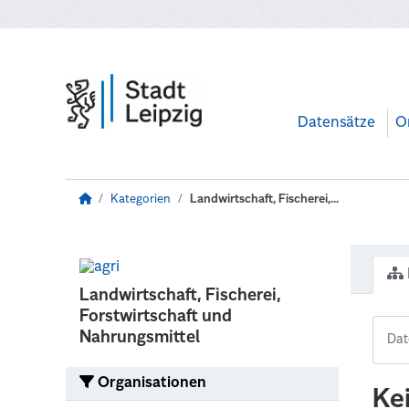
Zum Hauptinhalt wechseln
Datensätze
O
Kategorien
Landwirtschaft, Fischerei,...
Landwirtschaft, Fischerei,
Forstwirtschaft und
Nahrungsmittel
Organisationen
Ke