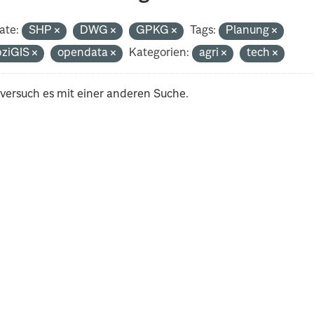
ate:
SHP
DWG
GPKG
Tags:
Planung
pziGIS
opendata
Kategorien:
agri
tech
 versuch es mit einer anderen Suche.