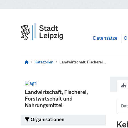
Zum Hauptinhalt wechseln
Datensätze
O
Kategorien
Landwirtschaft, Fischerei,...
Landwirtschaft, Fischerei,
Forstwirtschaft und
Nahrungsmittel
Organisationen
Ke