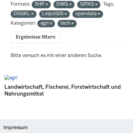
Formate:
SHP
DWG
GPKG
Tags:
DSGKL
LeipziGIS
opendata
Kategorien:
agri
tech
Ergebnisse filtern
Bitte versuch es mit einer anderen Suche.
Landwirtschaft, Fischerei, Forstwirtschaft und
Nahrungsmittel
Impressum