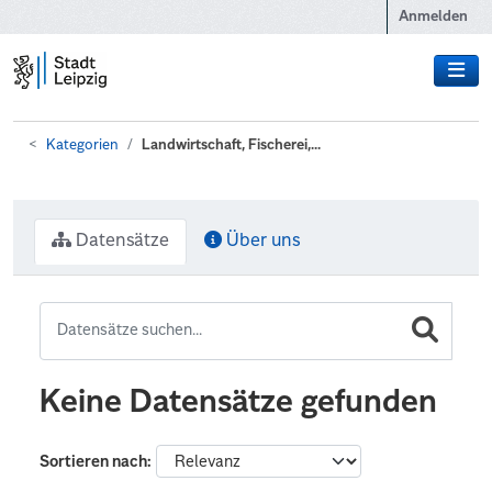
Zum Hauptinhalt wechseln
Anmelden
Kategorien
Landwirtschaft, Fischerei,...
Datensätze
Über uns
Keine Datensätze gefunden
Sortieren nach