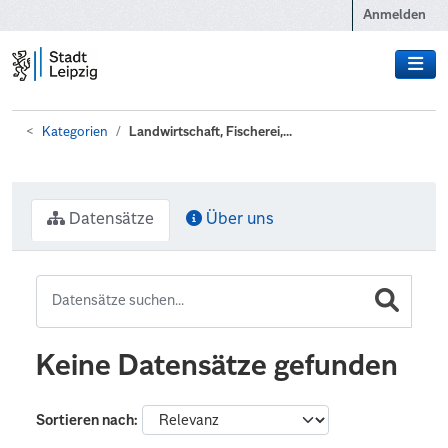
Zum Hauptinhalt wechseln
Anmelden
Kategorien
Landwirtschaft, Fischerei,...
Datensätze
Über uns
Keine Datensätze gefunden
Sortieren nach