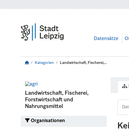
Zum Hauptinhalt wechseln
Datensätze
O
Kategorien
Landwirtschaft, Fischerei,...
Landwirtschaft, Fischerei,
Forstwirtschaft und
Nahrungsmittel
Organisationen
Ke