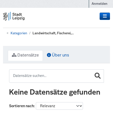
Zum Hauptinhalt wechseln
Anmelden
Kategorien
Landwirtschaft, Fischerei,...
Datensätze
Über uns
Keine Datensätze gefunden
Sortieren nach