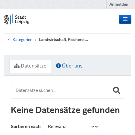
Zum Hauptinhalt wechseln
Anmelden
Kategorien
Landwirtschaft, Fischerei,...
Datensätze
Über uns
Keine Datensätze gefunden
Sortieren nach