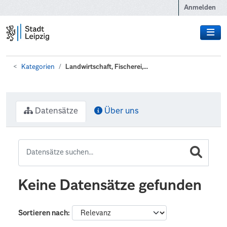
Zum Hauptinhalt wechseln
Anmelden
Kategorien
Landwirtschaft, Fischerei,...
Datensätze
Über uns
Keine Datensätze gefunden
Sortieren nach