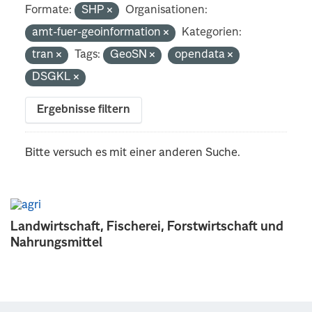
Formate:
SHP
Organisationen:
amt-fuer-geoinformation
Kategorien:
tran
Tags:
GeoSN
opendata
DSGKL
Ergebnisse filtern
Bitte versuch es mit einer anderen Suche.
Landwirtschaft, Fischerei, Forstwirtschaft und
Nahrungsmittel