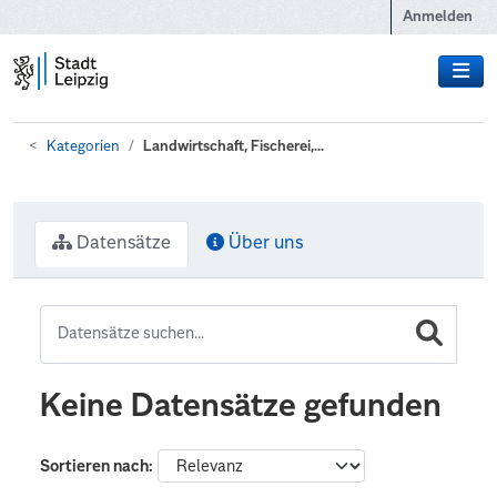
Zum Hauptinhalt wechseln
Anmelden
Kategorien
Landwirtschaft, Fischerei,...
Datensätze
Über uns
Keine Datensätze gefunden
Sortieren nach