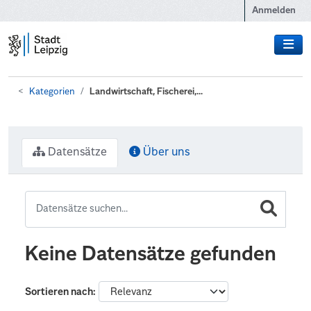
Zum Hauptinhalt wechseln
Anmelden
Kategorien
Landwirtschaft, Fischerei,...
Datensätze
Über uns
Keine Datensätze gefunden
Sortieren nach