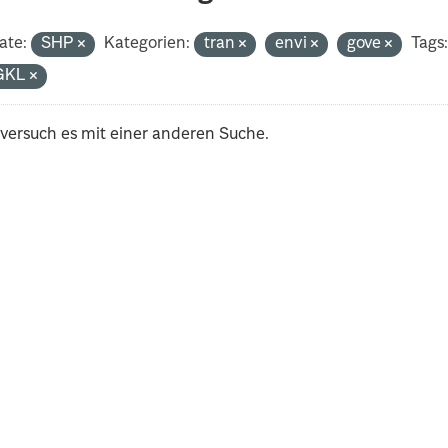
ate:
SHP
Kategorien:
tran
envi
gove
Tags
GKL
 versuch es mit einer anderen Suche.