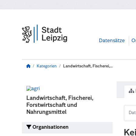
Zum Hauptinhalt wechseln
Datensätze
O
Kategorien
Landwirtschaft, Fischerei,...
Landwirtschaft, Fischerei,
Forstwirtschaft und
Nahrungsmittel
Organisationen
Ke